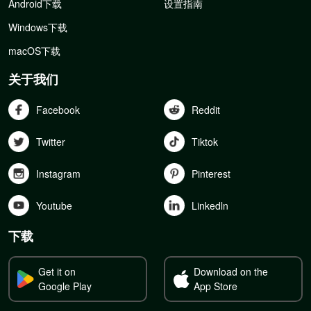
Android下载
设置指南
Windows下载
macOS下载
关于我们
Facebook
Reddit
Twitter
Tiktok
Instagram
Pinterest
Youtube
Linkedln
下载
Get it on
Download on the
Google Play
App Store