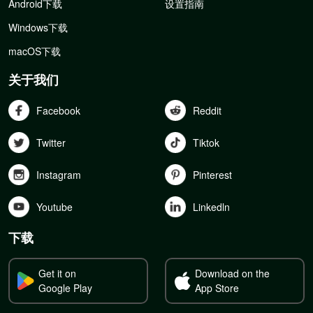
Android下载
设置指南
Windows下载
macOS下载
关于我们
Facebook
Reddit
Twitter
Tiktok
Instagram
Pinterest
Youtube
Linkedln
下载
Get it on
Download on the
Google Play
App Store