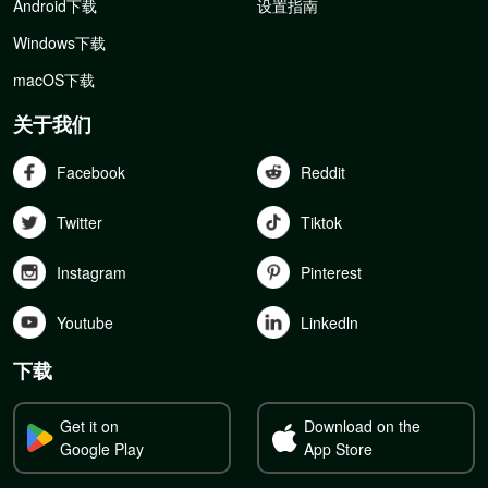
Android下载
设置指南
Windows下载
macOS下载
关于我们
Facebook
Reddit
Twitter
Tiktok
Instagram
Pinterest
Youtube
Linkedln
下载
Get it on
Download on the
Google Play
App Store