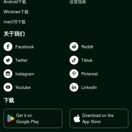
Android下载
设置指南
Windows下载
macOS下载
关于我们
Facebook
Reddit
Twitter
Tiktok
Instagram
Pinterest
Youtube
Linkedln
下载
Get it on
Download on the
Google Play
App Store