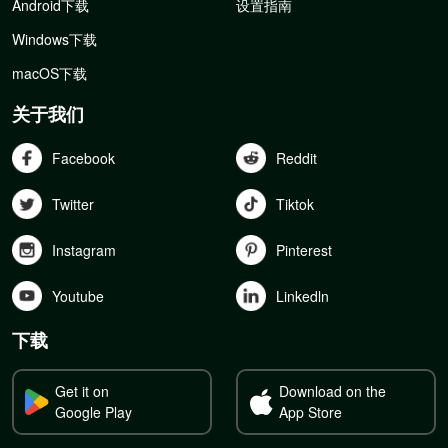
Android下载
设置指南
Windows下载
macOS下载
关于我们
Facebook
Reddit
Twitter
Tiktok
Instagram
Pinterest
Youtube
Linkedln
下载
Get it on
Download on the
Google Play
App Store