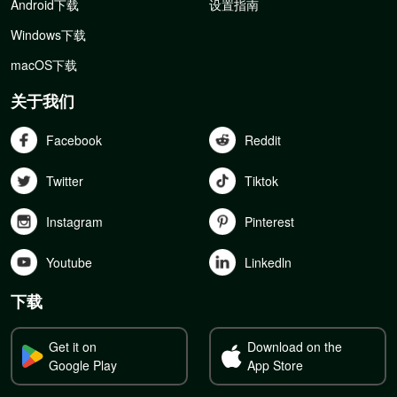
Android下载
设置指南
Windows下载
macOS下载
关于我们
Facebook
Reddit
Twitter
Tiktok
Instagram
Pinterest
Youtube
Linkedln
下载
Get it on
Download on the
Google Play
App Store