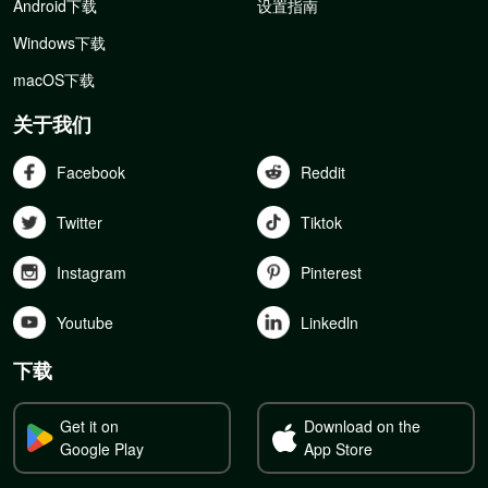
Android下载
设置指南
Windows下载
macOS下载
关于我们
Facebook
Reddit
Twitter
Tiktok
Instagram
Pinterest
Youtube
Linkedln
下载
Get it on
Download on the
Google Play
App Store