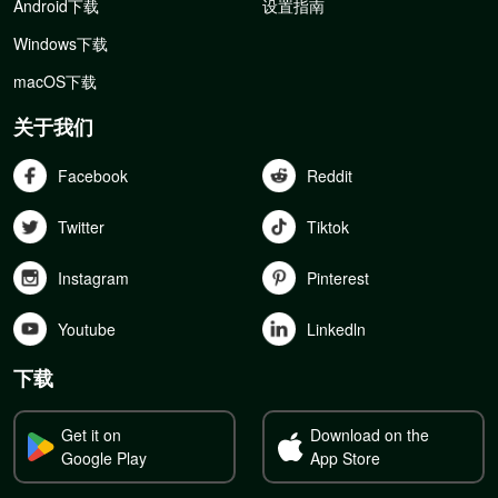
Android下载
设置指南
Windows下载
macOS下载
关于我们
Facebook
Reddit
Twitter
Tiktok
Instagram
Pinterest
Youtube
Linkedln
下载
Get it on
Download on the
Google Play
App Store