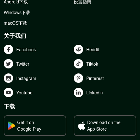
Android下载
设置指南
Windows下载
macOS下载
关于我们
Facebook
Reddit
Twitter
Tiktok
Instagram
Pinterest
Youtube
Linkedln
下载
Get it on
Download on the
Google Play
App Store