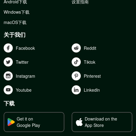
Android下载
设置指南
Windows下载
macOS下载
关于我们
Facebook
Reddit
Twitter
Tiktok
Instagram
Pinterest
Youtube
Linkedln
下载
Get it on
Download on the
Google Play
App Store