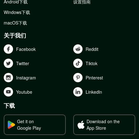
Android下载
设置指南
Windows下载
macOS下载
关于我们
Facebook
Reddit
Twitter
Tiktok
Instagram
Pinterest
Youtube
Linkedln
下载
Get it on
Download on the
Google Play
App Store