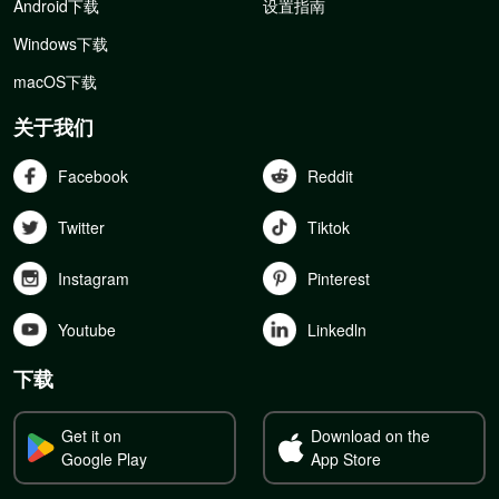
Android下载
设置指南
Windows下载
macOS下载
关于我们
Facebook
Reddit
Twitter
Tiktok
Instagram
Pinterest
Youtube
Linkedln
下载
Get it on
Download on the
Google Play
App Store