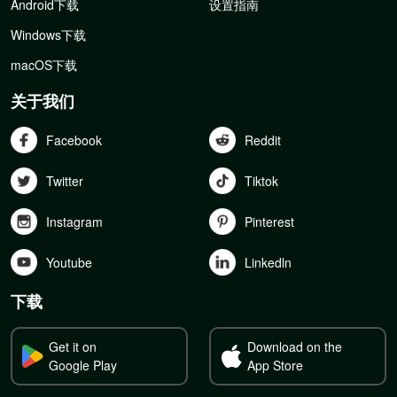
Android下载
设置指南
Windows下载
macOS下载
关于我们
Facebook
Reddit
Twitter
Tiktok
Instagram
Pinterest
Youtube
Linkedln
下载
Get it on
Download on the
Google Play
App Store