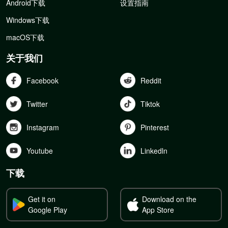
Android下载
设置指南
Windows下载
macOS下载
关于我们
Facebook
Reddit
Twitter
Tiktok
Instagram
Pinterest
Youtube
Linkedln
下载
Get it on
Download on the
Google Play
App Store