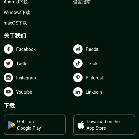
Android下载
设置指南
Windows下载
macOS下载
关于我们
Facebook
Reddit
Twitter
Tiktok
Instagram
Pinterest
Youtube
Linkedln
下载
Get it on
Download on the
Google Play
App Store