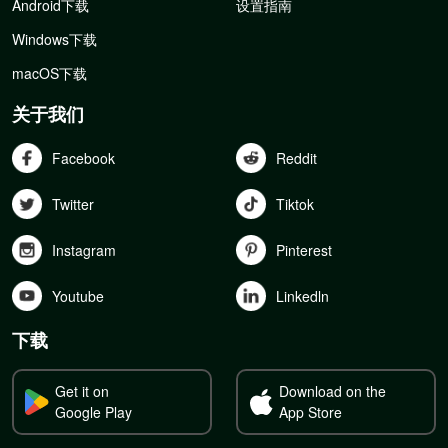
Android下载
设置指南
Windows下载
macOS下载
关于我们
Facebook
Reddit
Twitter
Tiktok
Instagram
Pinterest
Youtube
Linkedln
下载
Get it on
Download on the
Google Play
App Store