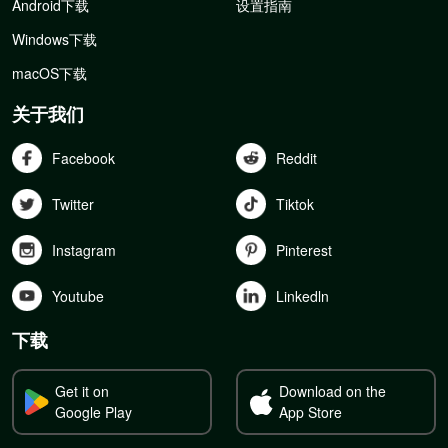
Android下载
设置指南
Windows下载
macOS下载
关于我们
Facebook
Reddit
Twitter
Tiktok
Instagram
Pinterest
Youtube
Linkedln
下载
Get it on
Download on the
Google Play
App Store