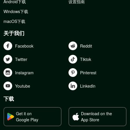
Android下载
设置指南
Windows下载
macOS下载
关于我们
Facebook
Reddit
Twitter
Tiktok
Instagram
Pinterest
Youtube
Linkedln
下载
Get it on
Download on the
Google Play
App Store