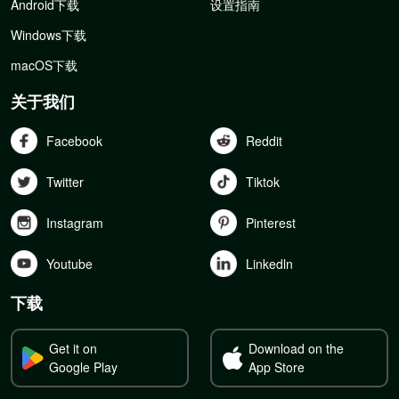
Android下载
设置指南
Windows下载
macOS下载
关于我们
Facebook
Reddit
Twitter
Tiktok
Instagram
Pinterest
Youtube
Linkedln
下载
Get it on
Download on the
Google Play
App Store