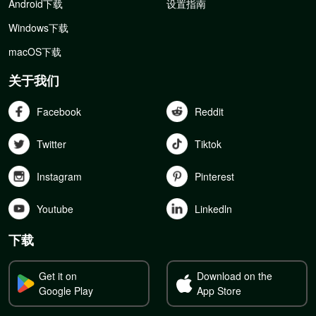
Android下载
设置指南
Windows下载
macOS下载
关于我们
Facebook
Reddit
Twitter
Tiktok
Instagram
Pinterest
Youtube
Linkedln
下载
Get it on
Download on the
Google Play
App Store