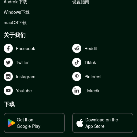
Android下载
设置指南
Windows下载
macOS下载
关于我们
Facebook
Reddit
Twitter
Tiktok
Instagram
Pinterest
Youtube
Linkedln
下载
Get it on
Download on the
Google Play
App Store