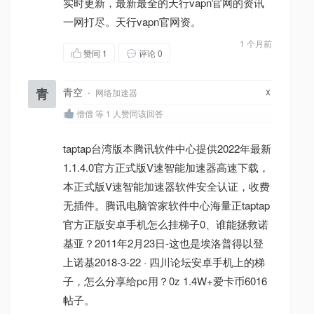
实时更新，最新最全的天行vapn官网的资讯
一网打尽。天行vapn官网资。
1 个月前
赞同
1
评论 0
x
青
青空
·
网络加速器
僧僧 等 1 人赞同该回答
taptap台湾版本腾讯软件中心提供2022年最新
1.1.4.0官方正式版V速智能加速器高速下载，
本正式版V速智能加速器软件安全认证，收费
无插件。腾讯电脑管家软件中心海量正taptap
官方正版安卓手机怎么挂梯子0、谁能拯救诺
基亚？2011年2月23日-这也是埃洛普得以登
上诺基2018-3-22 · 四川论坛安卓手机上的梯
子，怎么分享给pc用？0z 1.4W+爱卡币6016
帖子。