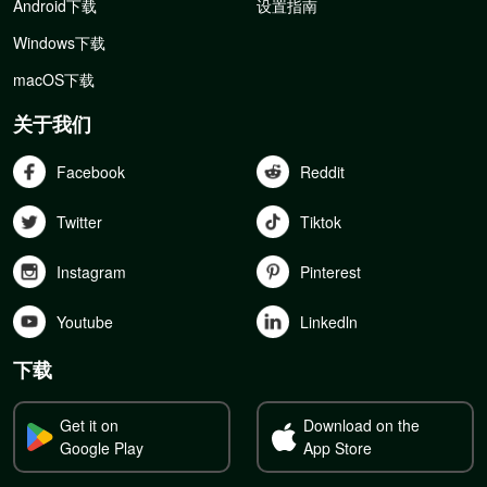
Android下载
设置指南
Windows下载
macOS下载
关于我们
Facebook
Reddit
Twitter
Tiktok
Instagram
Pinterest
Youtube
Linkedln
下载
Get it on
Download on the
Google Play
App Store