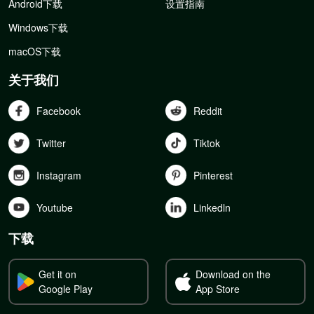
Android下载
设置指南
Windows下载
macOS下载
关于我们
Facebook
Reddit
Twitter
Tiktok
Instagram
Pinterest
Youtube
Linkedln
下载
Get it on
Download on the
Google Play
App Store