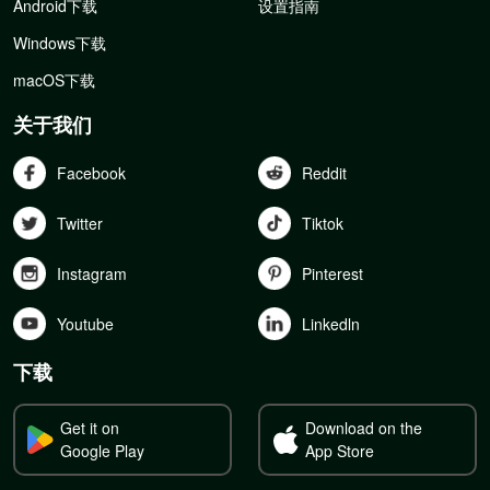
Android下载
设置指南
Windows下载
macOS下载
关于我们
Facebook
Reddit
Twitter
Tiktok
Instagram
Pinterest
Youtube
Linkedln
下载
Get it on
Download on the
Google Play
App Store