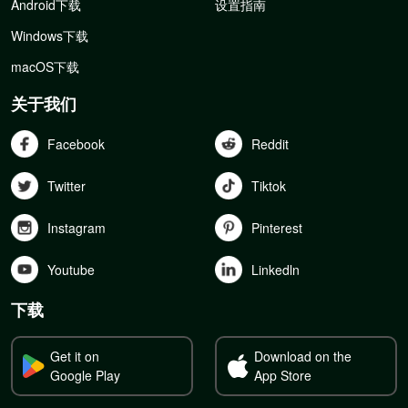
Android下载
设置指南
Windows下载
macOS下载
关于我们
Facebook
Reddit
Twitter
Tiktok
Instagram
Pinterest
Youtube
Linkedln
下载
Get it on
Download on the
Google Play
App Store