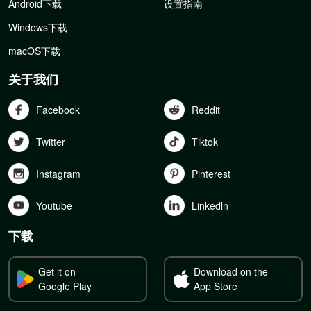
Android下载
设置指南
Windows下载
macOS下载
关于我们
Facebook
Reddit
Twitter
Tiktok
Instagram
Pinterest
Youtube
Linkedln
下载
Get it on
Download on the
Google Play
App Store