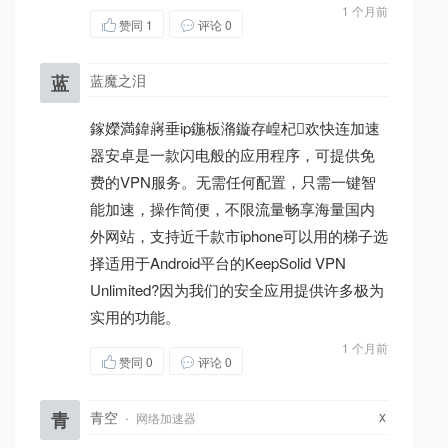
1 个月前
赞同
1
评论 0
蓝
蓝魔之泪
鎵嬫満鍏嶈垂ip鍦板潃鏇存崲杞欢快连加速
器安卓是一款闪电般的应用程序，可提供免
费的VPN服务。无需任何配置，只需一键智
能加速，操作简便，不限流量畅享海量国内
外网站，支持近千款市iphone可以用的梯子选
择适用于Android平台的KeepSolid VPN
Unlimited?因为我们的安全应用提供许多极为
实用的功能。
1 个月前
赞同
0
评论 0
x
青
青空
·
网络加速器