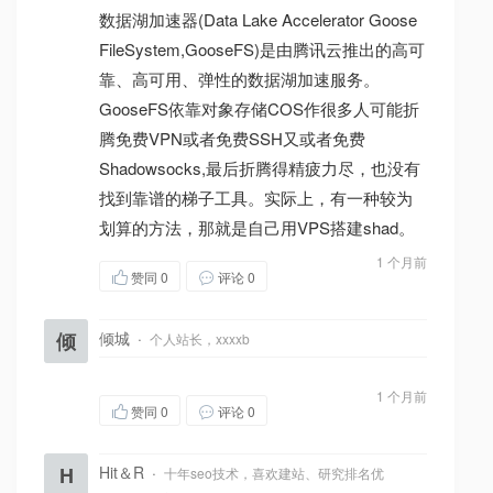
数据湖加速器(Data Lake Accelerator Goose
FileSystem,GooseFS)是由腾讯云推出的高可
靠、高可用、弹性的数据湖加速服务。
GooseFS依靠对象存储COS作很多人可能折
腾免费VPN或者免费SSH又或者免费
Shadowsocks,最后折腾得精疲力尽，也没有
找到靠谱的梯子工具。实际上，有一种较为
划算的方法，那就是自己用VPS搭建shad。
1 个月前
赞同
0
评论 0
倾
倾城
·
个人站长，xxxxb
1 个月前
赞同
0
评论 0
H
Hit＆R
·
十年seo技术，喜欢建站、研究排名优