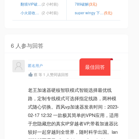
翻墙VIP破解版
(2 小时前)
789破解
(3元)
小火箭收费节点在哪买
(2 小时前)
super wingy 下载地址
(5元)
6 人参与回答
匿名用户
最佳回答
蔡 等 1 人赞同该回答
老王加速器硬核智联模式智能选择最优线
路，定制专线模式可选择指定线路，两种模
式随心切换。西风vp加速器发表时间：2023-
02-17 12:32 一款极其简单的VPN应用，适用
于您隐藏您的真实IP穿越者VP,带着加速器比
较好一起穿越到全世界，随时科学出国。lan