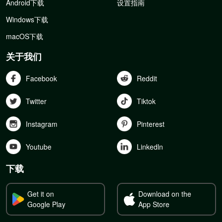
Android下载
设置指南
Windows下载
macOS下载
关于我们
Facebook
Reddit
Twitter
Tiktok
Instagram
Pinterest
Youtube
Linkedln
下载
Get it on
Download on the
Google Play
App Store