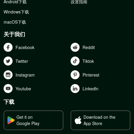
Android下载
设置指南
Windows下载
macOS下载
关于我们
Facebook
Reddit
Twitter
Tiktok
Instagram
Pinterest
Youtube
Linkedln
下载
Get it on
Download on the
Google Play
App Store