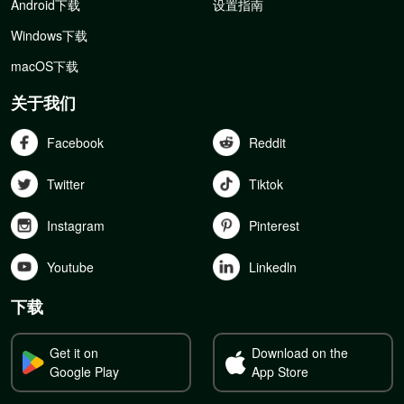
Android下载
设置指南
Windows下载
macOS下载
关于我们
Facebook
Reddit
Twitter
Tiktok
Instagram
Pinterest
Youtube
Linkedln
下载
Get it on
Download on the
Google Play
App Store