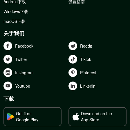
Android下载
设置指南
Windows下载
macOS下载
关于我们
Facebook
Reddit
Twitter
Tiktok
Instagram
Pinterest
Youtube
Linkedln
下载
Get it on
Download on the
Google Play
App Store