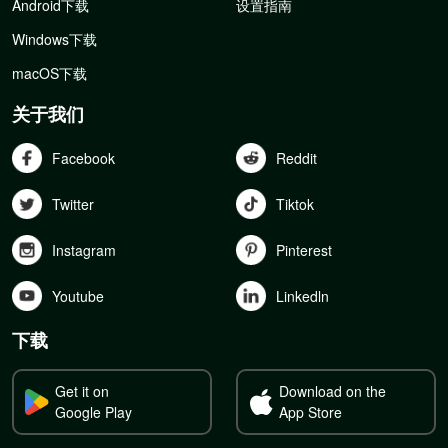
Android下载
设置指南
Windows下载
macOS下载
关于我们
Facebook
Reddit
Twitter
Tiktok
Instagram
Pinterest
Youtube
Linkedln
下载
Get it on
Download on the
Google Play
App Store