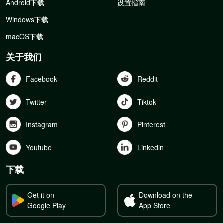
Android下载
设置指南
Windows下载
macOS下载
关于我们
Facebook
Reddit
Twitter
Tiktok
Instagram
Pinterest
Youtube
Linkedln
下载
Get it on
Download on the
Google Play
App Store