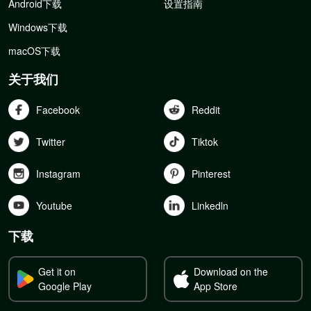
Android下载
设置指南
Windows下载
macOS下载
关于我们
Facebook
Reddit
Twitter
Tiktok
Instagram
Pinterest
Youtube
Linkedln
下载
Get it on
Download on the
Google Play
App Store