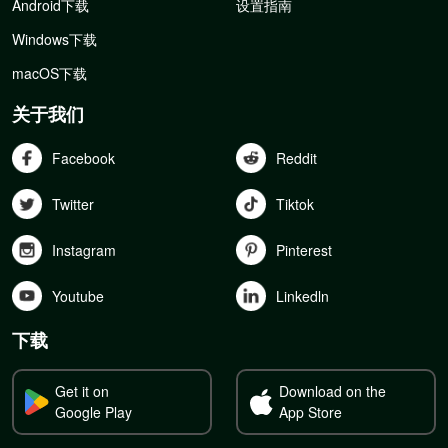
Android下载
设置指南
Windows下载
macOS下载
关于我们
Facebook
Reddit
Twitter
Tiktok
Instagram
Pinterest
Youtube
Linkedln
下载
Get it on
Download on the
Google Play
App Store