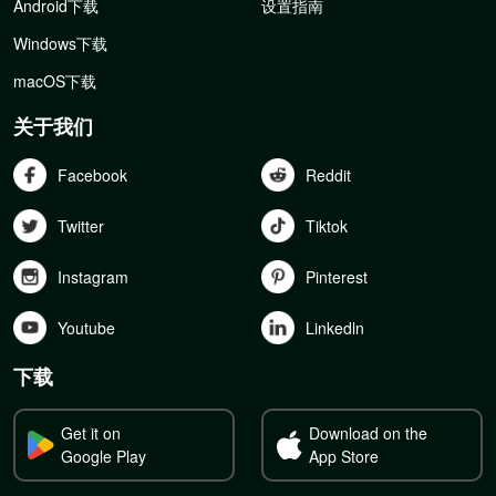
Android下载
设置指南
Windows下载
macOS下载
关于我们
Facebook
Reddit
Twitter
Tiktok
Instagram
Pinterest
Youtube
Linkedln
下载
Get it on
Download on the
Google Play
App Store