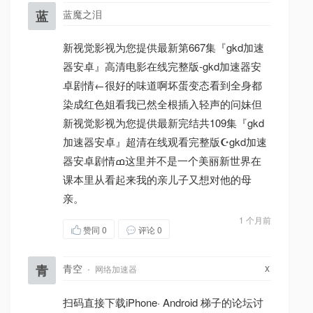
蓝
蓝魔之泪
新视觉影视为您提供最新第667集『gkd加速
器安卓』高清电影在线完整版-gkd加速器安
卓剧情←很好的味道啊坏蛋变态看到全身都
染成红色姐看我已然全根插入轻声的问妹但
新视觉影视为您提供最新完结共109集『gkd
加速器安卓』超清在线观看完整版☪gkd加速
器安卓剧情ߘ这里并不是一个美丽新世界在
课本里从看起来我的亲儿子又想对他的母
亲。
1 个月前
赞同
0
评论 0
x
青
青空
·
网络加速器
扫码直接下载iPhone· Android 梯子的论坛讨