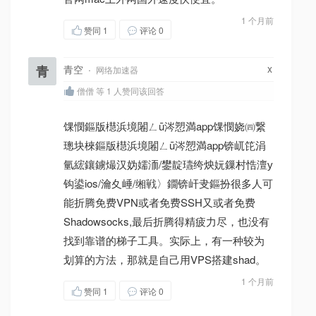
1 个月前
赞同
1
评论 0
x
青
青空
·
网络加速器
僧僧 等 1 人赞同该回答
馃憫鏂版櫘浜境闂ㄥū涔愬満app馃憫娆㈣繋
璁块棶鏂版櫘浜境闂ㄥū涔愬満app锛屼笓涓
氫綋鑲鐪熶汉妫嬬洏/鐢靛瓙绔炴妧鏁村悎澶у
钩鍙ios/瀹夊崜/缃戦〉鐗锛屽叏鏂扮很多人可
能折腾免费VPN或者免费SSH又或者免费
Shadowsocks,最后折腾得精疲力尽，也没有
找到靠谱的梯子工具。实际上，有一种较为
划算的方法，那就是自己用VPS搭建shad。
1 个月前
赞同
1
评论 0