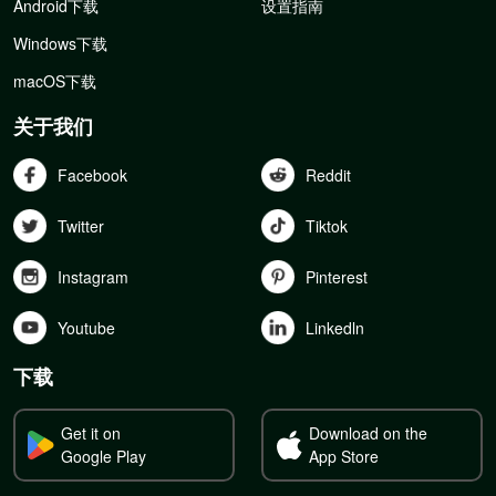
Android下载
设置指南
Windows下载
macOS下载
关于我们
Facebook
Reddit
Twitter
Tiktok
Instagram
Pinterest
Youtube
Linkedln
下载
Get it on
Download on the
Google Play
App Store