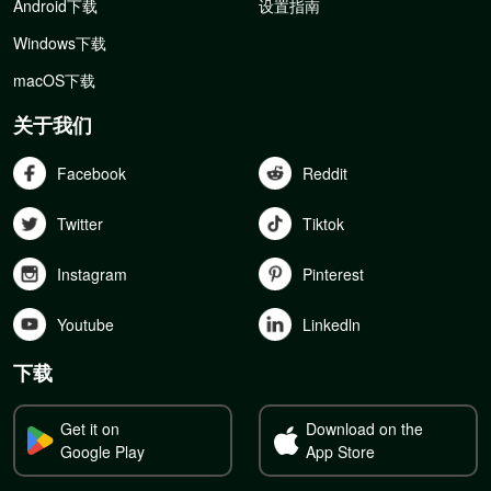
Android下载
设置指南
Windows下载
macOS下载
关于我们
Facebook
Reddit
Twitter
Tiktok
Instagram
Pinterest
Youtube
Linkedln
下载
Get it on
Download on the
Google Play
App Store