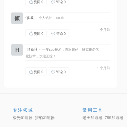
赞同
0
评论 0
倾
倾城
·
个人站长，xxxxb
1 个月前
赞同
0
评论 0
H
Hit＆R
·
十年seo技术，喜欢建站、研究排名优
化技术，欢迎互撩！
1 个月前
赞同
0
评论 0
专注领域
常用工具
极光加速器
猎豹加速器
老王加速器
789加速器