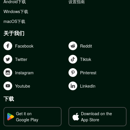
Android下载
设置指南
Windows下载
macOS下载
关于我们
Facebook
Reddit
Twitter
Tiktok
Instagram
Pinterest
Youtube
Linkedln
下载
Get it on
Download on the
Google Play
App Store