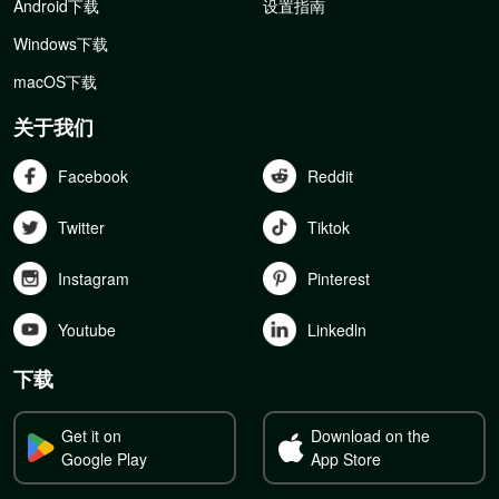
Android下载
设置指南
Windows下载
macOS下载
关于我们
Facebook
Reddit
Twitter
Tiktok
Instagram
Pinterest
Youtube
Linkedln
下载
Get it on
Download on the
Google Play
App Store