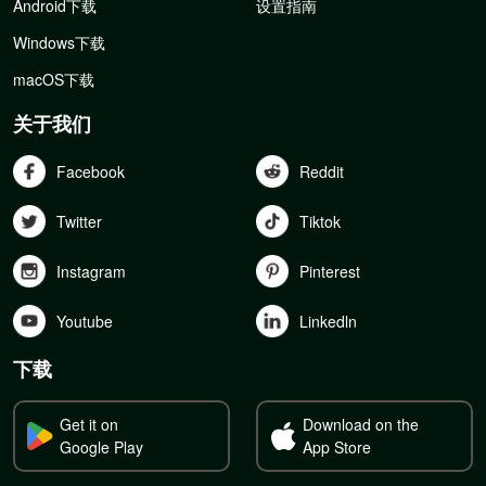
Android下载
设置指南
Windows下载
macOS下载
关于我们
Facebook
Reddit
Twitter
Tiktok
Instagram
Pinterest
Youtube
Linkedln
下载
Get it on
Download on the
Google Play
App Store