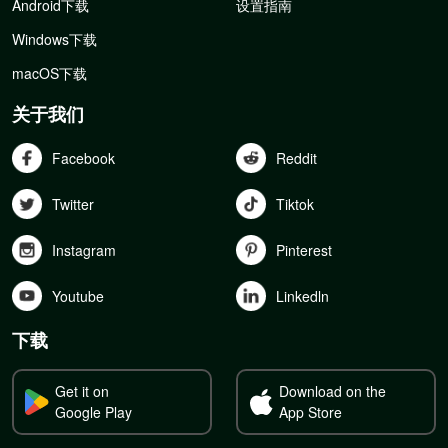
Android下载
设置指南
Windows下载
macOS下载
关于我们
Facebook
Reddit
Twitter
Tiktok
Instagram
Pinterest
Youtube
Linkedln
下载
Get it on
Download on the
Google Play
App Store