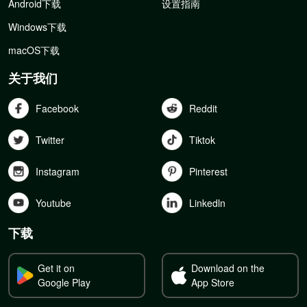
Android下载
设置指南
Windows下载
macOS下载
关于我们
Facebook
Reddit
Twitter
Tiktok
Instagram
Pinterest
Youtube
Linkedln
下载
Get it on
Download on the
Google Play
App Store