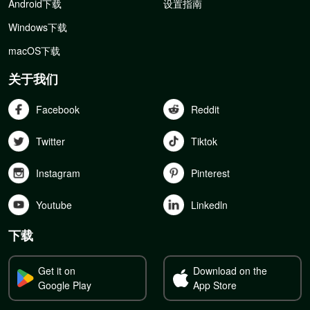
Android下载
设置指南
Windows下载
macOS下载
关于我们
Facebook
Reddit
Twitter
Tiktok
Instagram
Pinterest
Youtube
Linkedln
下载
Get it on
Download on the
Google Play
App Store