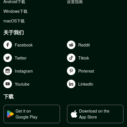
Android下载
设置指南
Windows下载
macOS下载
关于我们
Facebook
Reddit
Twitter
Tiktok
Instagram
Pinterest
Youtube
Linkedln
下载
Get it on
Download on the
Google Play
App Store