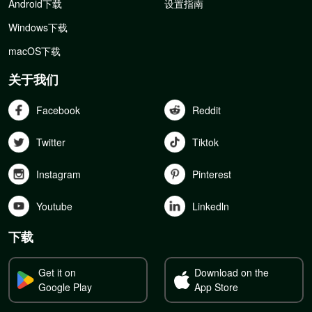
Android下载
设置指南
Windows下载
macOS下载
关于我们
Facebook
Reddit
Twitter
Tiktok
Instagram
Pinterest
Youtube
Linkedln
下载
Get it on
Download on the
Google Play
App Store