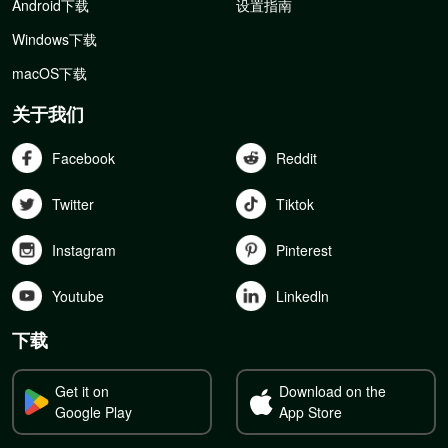
Android下载
设置指南
Windows下载
macOS下载
关于我们
Facebook
Reddit
Twitter
Tiktok
Instagram
Pinterest
Youtube
Linkedln
下载
Get it on
Download on the
Google Play
App Store